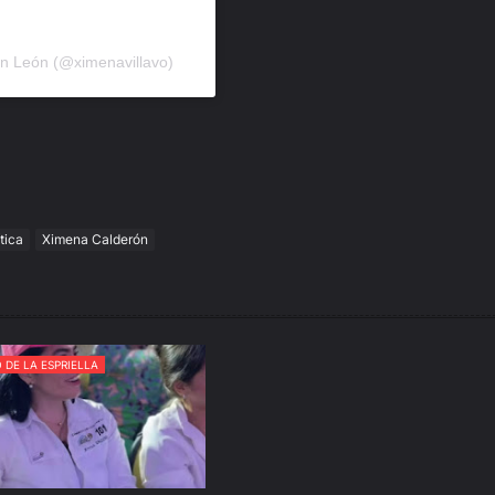
ón León (@ximenavillavo)
tica
Ximena Calderón
 DE LA ESPRIELLA