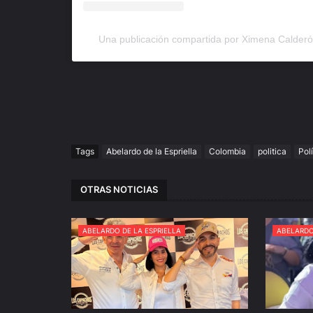
Una publicación compartida por Ximena Calder
Tags
Abelardo de la Espriella
Colombia
politica
Polí
OTRAS NOTICIAS
ABELARDO DE LA ESPRIELLA
ABELARDO