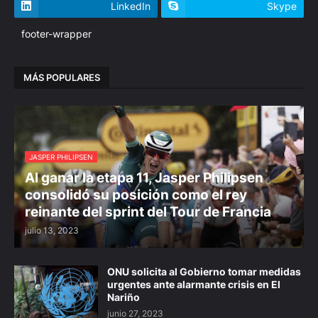
LinkedIn
Skype
footer-wrapper
MÁS POPULARES
JASPER PHILIPSEN
Al ganar la etapa 11, Jasper Philipsen
consolidó su posición como el rey
reinante del sprint del Tour de Francia
julio 13, 2023
ONU solicita al Gobierno tomar medidas
urgentes ante alarmante crisis en El
Nariño
junio 27, 2023