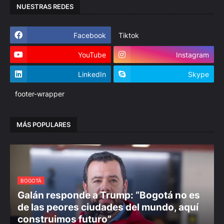
NUESTRAS REDES
Facebook
Tiktok
YouTube
Instagram
LinkedIn
Skype
footer-wrapper
MÁS POPULARES
BOGOTÁ
Galán responde a Trump: “Bogotá no es
de las peores ciudades del mundo, aquí
construimos futuro”