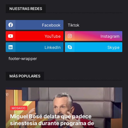
NUESTRAS REDES
Facebook
Tiktok
YouTube
Instagram
LinkedIn
Skype
footer-wrapper
MÁS POPULARES
MOSAICO
Miguel Bosé delata que padece
sinestesia durante programa de