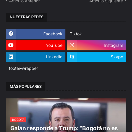
Artículo Anterior
Artículo Siguiente
NUESTRAS REDES
Facebook
Tiktok
YouTube
Instagram
LinkedIn
Skype
footer-wrapper
MÁS POPULARES
BOGOTÁ
Galán responde a Trump: “Bogotá no es