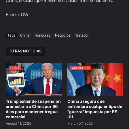
China, decisión que mantiene divididos a los hondureños.
Fuente: DW
Tags
China
Honduras
Negocios
Tratado
OTRAS NOTICIAS
CHINA
ARANCELES
Trump extiende suspensión
China asegura que
arancelaria a China por 90
enfrentará cualquier tipo de
días para mantener tregua
"guerra" impuesta por EE.
comercial
UU.
August 11, 2025
March 07, 2025