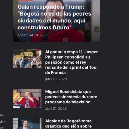
Galán responde a Trump:
“Bogotá no es de las peores
ciudades del mundo, aquí
construimos futuro”
agosto 14, 2025
Al ganar la etapa 11, Jasper
Philipsen consolidó su
posición como el rey
reinante del sprint del Tour
de Francia
julio 13, 2023
Miguel Bosé delata que
padece sinestesia durante
programa de televisión
abril 21, 2023
las
Alcalde de Bogotá toma
sto
drástica decisión sobre
o”,