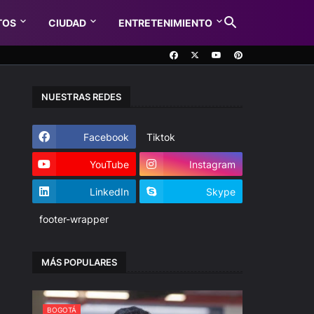
TOS
CIUDAD
ENTRETENIMIENTO
NUESTRAS REDES
a
Facebook
Tiktok
YouTube
Instagram
LinkedIn
Skype
footer-wrapper
MÁS POPULARES
BOGOTÁ