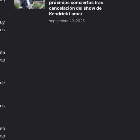
próximos conciertos tras
cancelación del show de
Kendrick Lamar
septiembre 29, 2025
muy
los
ata
ato
 de
tos
iso
ato