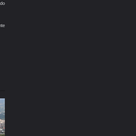
ado
nte