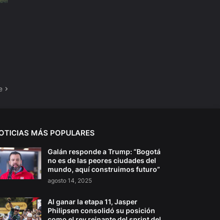
e
OTICIAS MÁS POPULARES
Galán responde a Trump: “Bogotá
no es de las peores ciudades del
mundo, aquí construimos futuro”
agosto 14, 2025
Al ganar la etapa 11, Jasper
Philipsen consolidó su posición
como el rey reinante del sprint del