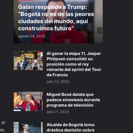
Galán responde a Trump:
“Bogotá no es de las peores
ciudades del mundo, aquí
construimos futuro”
agosto 14, 2025
Al ganar la etapa 11, Jasper
Philipsen consolidó su
posición como el rey
reinante del sprint del Tour
de Francia
julio 13, 2023
Miguel Bosé delata que
padece sinestesia durante
programa de televisión
abril 21, 2023
 el
Alcalde de Bogotá toma
ua,
drástica decisión sobre