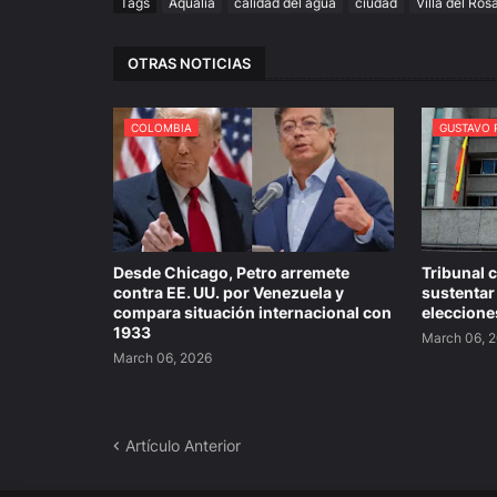
Tags
Aqualia
calidad del agua
ciudad
Villa del Ros
OTRAS NOTICIAS
COLOMBIA
GUSTAVO 
Desde Chicago, Petro arremete
Tribunal 
contra EE. UU. por Venezuela y
sustentar
compara situación internacional con
eleccione
1933
March 06, 
March 06, 2026
Artículo Anterior