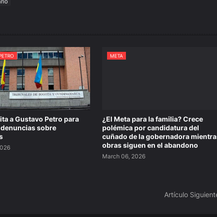
ario
PETRO
META
cita a Gustavo Petro para
¿El Meta para la familia? Crece
 denuncias sobre
polémica por candidatura del
s
cuñado de la gobernadora mientra
obras siguen en el abandono
2026
March 06, 2026
Artículo Siguient