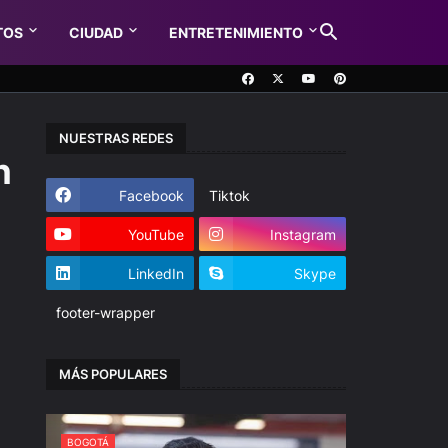
TOS
CIUDAD
ENTRETENIMIENTO
NUESTRAS REDES
n
Facebook
Tiktok
YouTube
Instagram
LinkedIn
Skype
footer-wrapper
MÁS POPULARES
BOGOTÁ