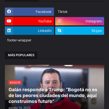
Facebook
Tiktok
YouTube
Instagram
LinkedIn
Skype
footer-wrapper
MÁS POPULARES
BOGOTÁ
Galán responde a Trump: “Bogotá no es
de las peores ciudades del mundo, aquí
construimos futuro”
agosto 14, 2025