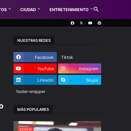
TOS
CIUDAD
ENTRETENIMIENTO
NUESTRAS REDES
Facebook
Tiktok
YouTube
Instagram
LinkedIn
Skype
footer-wrapper
o
MÁS POPULARES
BOGOTÁ