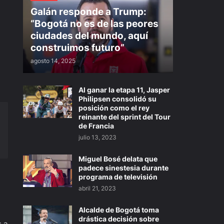
Galán responde a Trump:
“Bogotá no es de las peores
ciudades del mundo, aquí
construimos futuro”
agosto 14, 2025
Al ganar la etapa 11, Jasper
Philipsen consolidó su
posición como el rey
reinante del sprint del Tour
de Francia
julio 13, 2023
Miguel Bosé delata que
padece sinestesia durante
programa de televisión
abril 21, 2023
Alcalde de Bogotá toma
drástica decisión sobre
s a