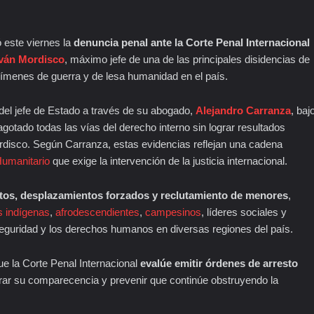
ó este viernes la
denuncia penal ante la Corte Penal Internacional
Iván Mordisco
, máximo jefe de una de las principales disidencias de
crímenes de guerra y de lesa humanidad en el país.
a del jefe de Estado a través de su abogado,
Alejandro Carranza
, baj
gotado todas las vías del derecho interno sin lograr resultados
Mordisco. Según Carranza, estas evidencias reflejan una cadena
Humanitario
que exige la intervención de la justicia internacional.
tos, desplazamientos forzados y reclutamiento de menores
,
 indígenas
,
afrodescendientes
,
campesinos
, líderes sociales y
seguridad y los derechos humanos en diversas regiones del país.
ue la Corte Penal Internacional
evalúe emitir órdenes de arresto
gurar su comparecencia y prevenir que continúe obstruyendo la