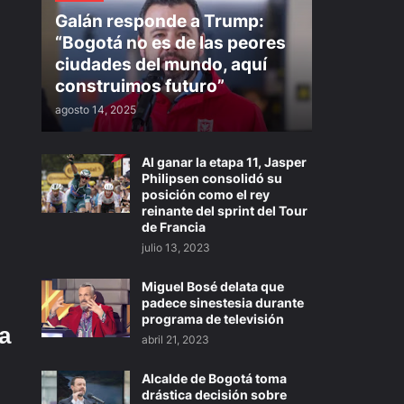
Galán responde a Trump:
“Bogotá no es de las peores
ciudades del mundo, aquí
construimos futuro”
agosto 14, 2025
Al ganar la etapa 11, Jasper
Philipsen consolidó su
posición como el rey
reinante del sprint del Tour
de Francia
julio 13, 2023
Miguel Bosé delata que
padece sinestesia durante
programa de televisión
a
abril 21, 2023
Alcalde de Bogotá toma
drástica decisión sobre