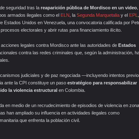
 de seguridad tras la
reaparición pública de Mordisco en un video
,
pos armados ilegales como el
ELN
, la
Segunda Marquetalia
y el
EPL
,
de Estados Unidos en Venezuela, una convocatoria calificada por Pet
rocesos electorales y abrir rutas para financiamiento ilícito.
 acciones legales contra Mordisco ante las autoridades de
Estados
nacionales contra las redes criminales que, según la administración, h
ales.
ecanismos judiciales y de paz negociada —incluyendo intentos previ
ia ante la CPI constituye un paso
estratégico para responsabilizar
o la violencia estructural
en Colombia.
 da en medio de un recrudecimiento de episodios de violencia en zon
ncias han ampliado su influencia en actividades ilegales como
manitaria que enfrenta la población civil.