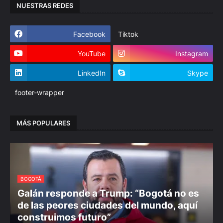
NUESTRAS REDES
Facebook
Tiktok
YouTube
Instagram
LinkedIn
Skype
footer-wrapper
MÁS POPULARES
BOGOTÁ
Galán responde a Trump: “Bogotá no es
de las peores ciudades del mundo, aquí
construimos futuro”