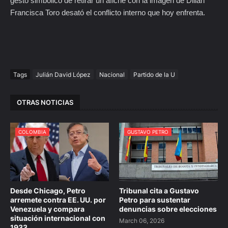
gesto simbólico de retirar un afiche con la imagen de Dilian
Francisca Toro desató el conflicto interno que hoy enfrenta.
Tags
Julián David López
Nacional
Partido de la U
OTRAS NOTICIAS
COLOMBIA
GUSTAVO PETRO
Desde Chicago, Petro
Tribunal cita a Gustavo
arremete contra EE. UU. por
Petro para sustentar
Venezuela y compara
denuncias sobre elecciones
situación internacional con
March 06, 2026
1933