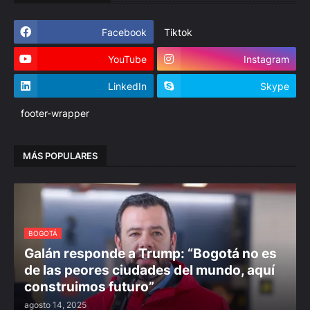
Facebook
Tiktok
YouTube
Instagram
LinkedIn
Skype
footer-wrapper
MÁS POPULARES
BOGOTÁ
Galán responde a Trump: “Bogotá no es
de las peores ciudades del mundo, aquí
construimos futuro”
agosto 14, 2025