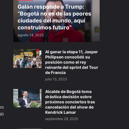
Galán responde a Trump:
“Bogotá no es de las peores
ciudades del mundo, aquí
construimos futuro”
agosto 14, 2025
Al ganar la etapa 11, Jasper
Philipsen consolidó su
posición como el rey
reinante del sprint del Tour
de Francia
julio 13, 2023
Alcalde de Bogotá toma
drástica decisión sobre
próximos conciertos tras
cancelación del show de
tes
Kendrick Lamar
ló
septiembre 29, 2025