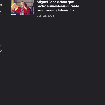
Miguel Bosé delata que
to
padece sinestesia durante
programa de televisión
s
abril 21, 2023
l
mó