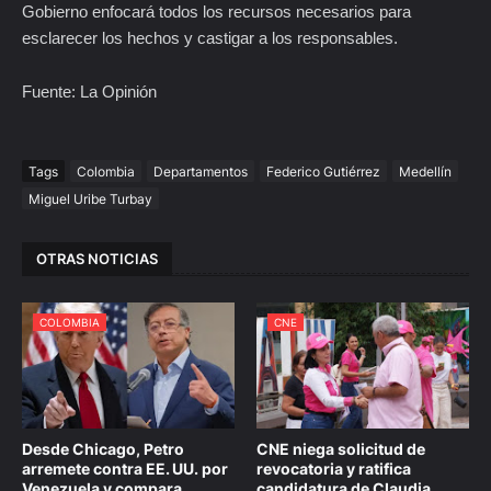
Gobierno enfocará todos los recursos necesarios para
esclarecer los hechos y castigar a los responsables.
Fuente: La Opinión
Tags
Colombia
Departamentos
Federico Gutiérrez
Medellín
Miguel Uribe Turbay
OTRAS NOTICIAS
COLOMBIA
CNE
Desde Chicago, Petro
CNE niega solicitud de
arremete contra EE. UU. por
revocatoria y ratifica
Venezuela y compara
candidatura de Claudia