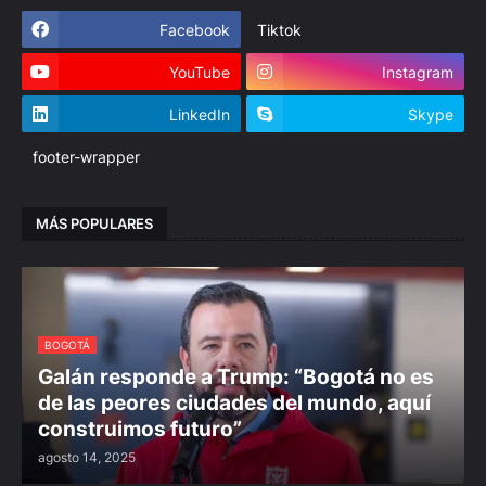
Facebook
Tiktok
YouTube
Instagram
LinkedIn
Skype
footer-wrapper
MÁS POPULARES
BOGOTÁ
Galán responde a Trump: “Bogotá no es
de las peores ciudades del mundo, aquí
construimos futuro”
agosto 14, 2025