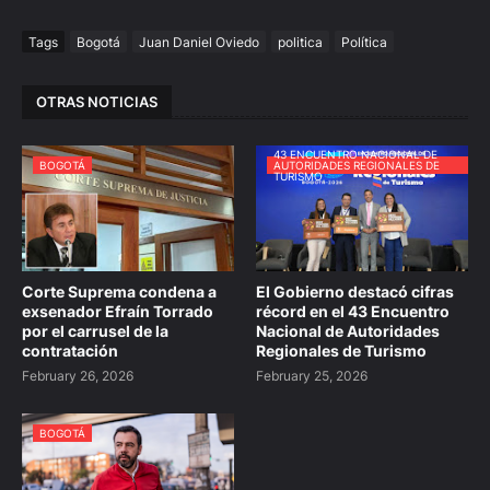
Tags
Bogotá
Juan Daniel Oviedo
politica
Política
OTRAS NOTICIAS
43 ENCUENTRO NACIONAL DE
BOGOTÁ
AUTORIDADES REGIONALES DE
TURISMO
Corte Suprema condena a
El Gobierno destacó cifras
exsenador Efraín Torrado
récord en el 43 Encuentro
por el carrusel de la
Nacional de Autoridades
contratación
Regionales de Turismo
February 26, 2026
February 25, 2026
BOGOTÁ