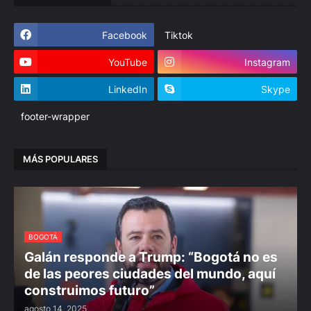
Facebook
Tiktok
YouTube
Instagram
LinkedIn
Skype
footer-wrapper
MÁS POPULARES
BOGOTÁ
Galán responde a Trump: “Bogotá no es
de las peores ciudades del mundo, aquí
construimos futuro”
agosto 14, 2025