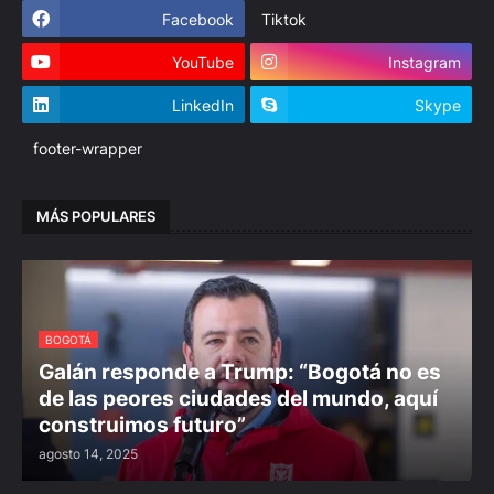
Facebook
Tiktok
YouTube
Instagram
LinkedIn
Skype
footer-wrapper
MÁS POPULARES
BOGOTÁ
Galán responde a Trump: “Bogotá no es
de las peores ciudades del mundo, aquí
construimos futuro”
agosto 14, 2025