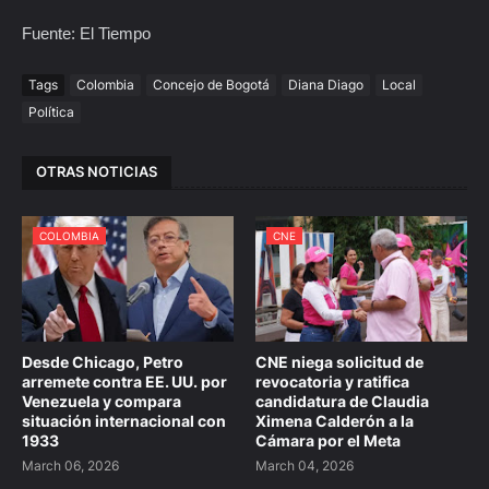
Fuente: El Tiempo
Tags
Colombia
Concejo de Bogotá
Diana Diago
Local
Política
OTRAS NOTICIAS
COLOMBIA
CNE
Desde Chicago, Petro
CNE niega solicitud de
arremete contra EE. UU. por
revocatoria y ratifica
Venezuela y compara
candidatura de Claudia
situación internacional con
Ximena Calderón a la
1933
Cámara por el Meta
March 06, 2026
March 04, 2026