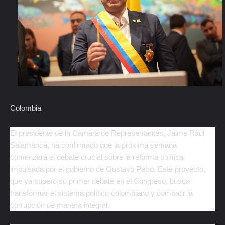
Colombia
El presidente de la Cámara de Representantes, Jaime Raúl
Salamanca, ha confirmado que la próxima semana
comenzará el debate crucial sobre la reforma política
impulsada por el gobierno de Gustavo Petro. Este proyecto,
que ya superó su primer debate en el Congreso, busca
transformar el sistema político colombiano y combatir la
corrupción de manera integral.