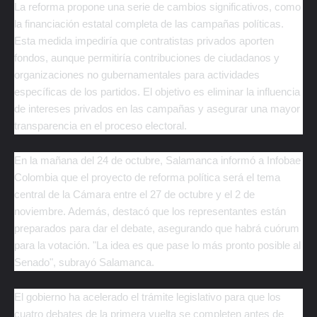
La reforma propone una serie de cambios significativos, como
la financiación estatal completa de las campañas políticas.
Esta medida impediría que contratistas privados aporten
fondos, aunque permitiría contribuciones de ciudadanos y
organizaciones no gubernamentales para actividades
específicas de los partidos. El objetivo es eliminar la influencia
de intereses privados en las campañas y asegurar una mayor
transparencia en el proceso electoral.
En la mañana del 24 de octubre, Salamanca informó a Infobae
Colombia que el proyecto de reforma política será el tema
central de la Cámara entre el 27 de octubre y el 2 de
noviembre. Además, destacó que los representantes están
preparados para dar el debate, asegurando que habrá cuórum
para la votación. "La idea es que pase lo más pronto posible al
Senado", subrayó Salamanca.
El gobierno ha acelerado el trámite legislativo para que los
cuatro debates de la primera vuelta se completen antes de