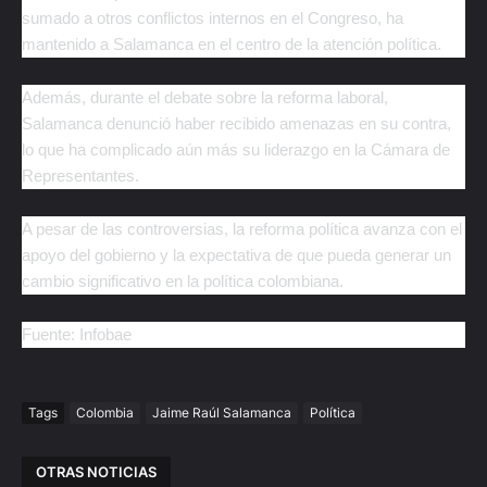
sumado a otros conflictos internos en el Congreso, ha
mantenido a Salamanca en el centro de la atención política.
Además, durante el debate sobre la reforma laboral,
Salamanca denunció haber recibido amenazas en su contra,
lo que ha complicado aún más su liderazgo en la Cámara de
Representantes.
A pesar de las controversias, la reforma política avanza con el
apoyo del gobierno y la expectativa de que pueda generar un
cambio significativo en la política colombiana.
Fuente: Infobae
Tags
Colombia
Jaime Raúl Salamanca
Política
OTRAS NOTICIAS