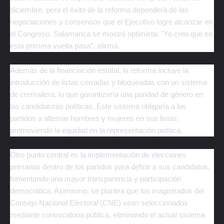
diciembre, pero el éxito de la reforma dependerá de las
negociaciones y consensos que el Ejecutivo logre alcanzar en
el Congreso. Salamanca se mostró optimista: "Yo creo que en
esta primera vuelta pasa", afirmó.
Además de la financiación estatal, la reforma incluye la
introducción de listas cerradas y bloqueadas con un sistema
de cremallera, lo que garantizaría una paridad de género en
las candidaturas políticas. Este sistema obligaría a los
partidos a alternar hombres y mujeres en sus listas,
promoviendo la equidad en la representación política.
Otro punto central es la implementación de elecciones
primarias dentro de los partidos para definir a sus candidatos,
fomentando una mayor transparencia y participación
democrática. Asimismo, se plantea que los magistrados del
Consejo Nacional Electoral (CNE) sean seleccionados
mediante convocatoria pública, eliminando el actual sistema