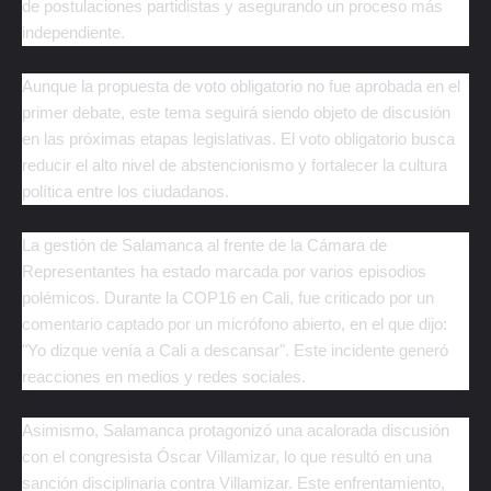
de postulaciones partidistas y asegurando un proceso más
independiente.
Aunque la propuesta de voto obligatorio no fue aprobada en el
primer debate, este tema seguirá siendo objeto de discusión
en las próximas etapas legislativas. El voto obligatorio busca
reducir el alto nivel de abstencionismo y fortalecer la cultura
política entre los ciudadanos.
La gestión de Salamanca al frente de la Cámara de
Representantes ha estado marcada por varios episodios
polémicos. Durante la COP16 en Cali, fue criticado por un
comentario captado por un micrófono abierto, en el que dijo:
"Yo dizque venía a Cali a descansar". Este incidente generó
reacciones en medios y redes sociales.
Asimismo, Salamanca protagonizó una acalorada discusión
con el congresista Óscar Villamizar, lo que resultó en una
sanción disciplinaria contra Villamizar. Este enfrentamiento,