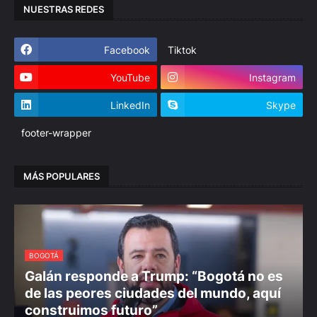
NUESTRAS REDES
Facebook
Tiktok
YouTube
Instagram
LinkedIn
Skype
footer-wrapper
MÁS POPULARES
BOGOTÁ
Galán responde a Trump: “Bogotá no es
de las peores ciudades del mundo, aquí
construimos futuro”