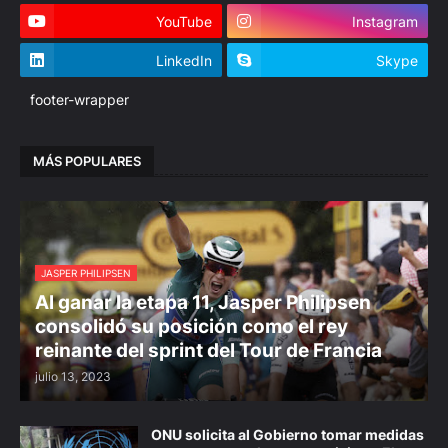
YouTube
Instagram
LinkedIn
Skype
footer-wrapper
MÁS POPULARES
JASPER PHILIPSEN
Al ganar la etapa 11, Jasper Philipsen
consolidó su posición como el rey
reinante del sprint del Tour de Francia
julio 13, 2023
ONU solicita al Gobierno tomar medidas