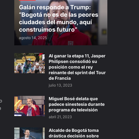
Galán responde a Trump:
“Bogotá no es de las peores
ciudades del mundo, aquí
construimos futuro”
agosto 14, 2025
Al ganar la etapa 11, Jasper
Philipsen consolidó su
posición como el rey
reinante del sprint del Tour
de Francia
julio 13, 2023
Miguel Bosé delata que
o
padece sinestesia durante
e
programa de televisión
abril 21, 2023
Alcalde de Bogotá toma
drástica decisión sobre