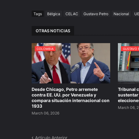
Tags
Bélgica
CELAC
Gustavo Petro
Nacional
U
OTRAS NOTICIAS
COLOMBIA
GUSTAVO 
Desde Chicago, Petro arremete
Tribunal 
contra EE. UU. por Venezuela y
sustentar
compara situación internacional con
eleccione
1933
March 06, 
March 06, 2026
Artículo Anterior