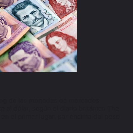
king de las monedas de mercados
al dólar, según el diario británico The
 en el primer lugar, por encima del peso