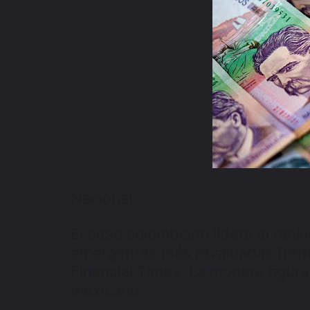
Nacional
El peso colombiano lidera el ran
emergentes más revaluadas frente 
Financial Times. La monera figura
mexicano.