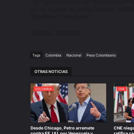
han beneficiado de la actuación 
de la región al aumentar las tasa
inflación retrocede”.
Fuente: infobae
Tags
Colombia
Nacional
Peso Colombiano
OTRAS NOTICIAS
COLOMBIA
CNE
Desde Chicago, Petro arremete
CNE niega
contra EE. UU. por Venezuela y
ratifica 