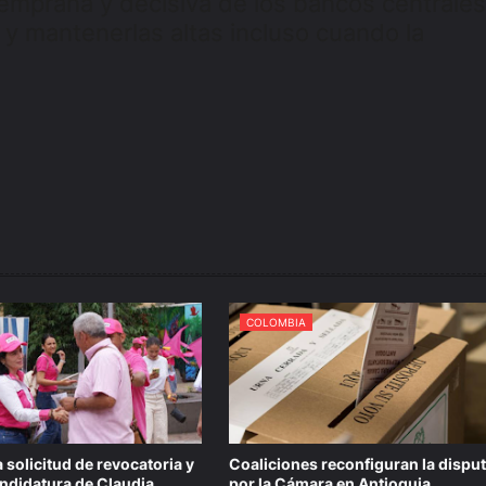
temprana y decisiva de los bancos centrales
s y mantenerlas altas incluso cuando la
COLOMBIA
 solicitud de revocatoria y
Coaliciones reconfiguran la dispu
candidatura de Claudia
por la Cámara en Antioquia