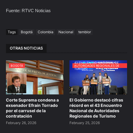
Fuente: RTVC Noticias
Tags
Bogotá
Colombia
Nacional
temblor
OTRAS NOTICIAS
43 ENCUENTRO NACIONAL DE
BOGOTÁ
AUTORIDADES REGIONALES DE
TURISMO
Corte Suprema condena a
El Gobierno destacó cifras
exsenador Efraín Torrado
récord en el 43 Encuentro
por el carrusel de la
Nacional de Autoridades
contratación
Regionales de Turismo
February 26, 2026
February 25, 2026