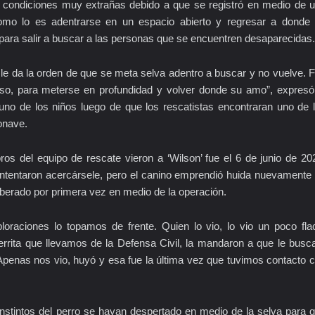
n condiciones muy extrañas debido a que se registró en medio de 
como lo es adentrarse en un espacio abierto y regresar a donde
 para salir a buscar a las personas que se encuentren desaparecidas.
le da la orden de que se meta selva adentro a buscar y no vuelve. 
so, para meterse en profundidad y volver donde su amo”, expresó
 uno de los niños luego de que los rescatistas encontraran uno de 
onave.
os del equipo de rescate vieron a ‘Wilson’ fue el 6 de junio de 20
 intentaron acercársele, pero el canino emprendió huida nuevamente
liberado por primera vez en medio de la operación.
loraciones lo topamos de frente. Quien lo vio, lo vio un poco fla
rrita que llevamos de la Defensa Civil, la mandaron a que le busc
 Apenas nos vio, huyó y esa fue la última vez que tuvimos contacto 
instintos del perro se hayan despertado en medio de la selva para 