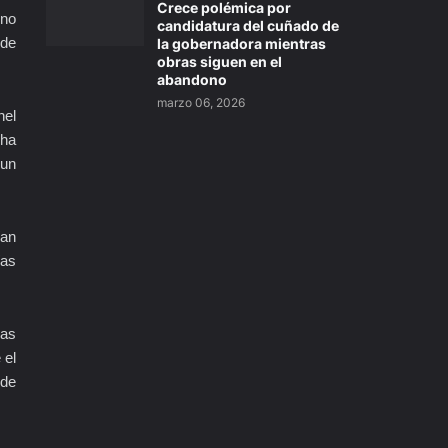
Crece polémica por
 no
candidatura del cuñado de
sde
la gobernadora mientras
obras siguen en el
abandono
marzo 06, 2026
nel
 ha
 un
ían
ías
ras
 el
 de