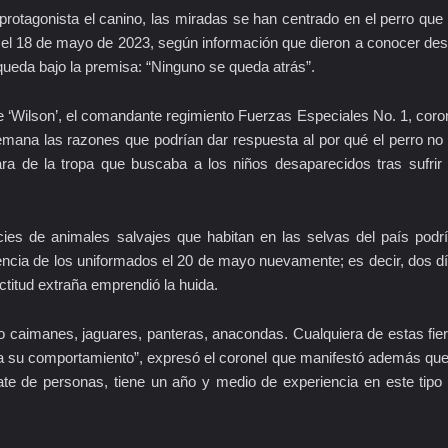
protagonista el canino, las miradas se han centrado en el perro que
a el 18 de mayo de 2023, según información que dieron a conocer de
ueda bajo la premisa: “Ninguno se queda atrás”.
 ‘Wilson’, el comandante regimiento Fuerzas Especiales No. 1, coro
mana las razones que podrían dar respuesta al por qué el perro no
ara de la tropa que buscaba a los niños desaparecidos tras sufrir
ies de animales salvajes que habitan en las selvas del país podr
sencia de los uniformados el 20 de mayo nuevamente; es decir, dos d
titud extraña emprendió la huida.
 caimanes, jaguares, panteras, anacondas. Cualquiera de estas fie
bia su comportamiento”, expresó el coronel que manifestó además que
ate de personas, tiene un año y medio de experiencia en este tipo