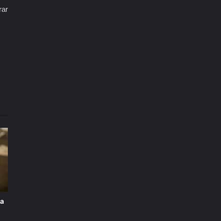
rar
ta