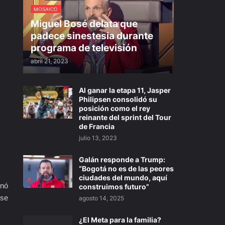
MOSAICO
Miguel Bosé delata que
padece sinestesia durante
programa de televisión
abril 21, 2023
Al ganar la etapa 11, Jasper
Philipsen consolidó su
posición como el rey
reinante del sprint del Tour
de Francia
julio 13, 2023
Galán responde a Trump:
“Bogotá no es de las peores
ciudades del mundo, aquí
inó
construimos futuro”
 se
agosto 14, 2025
¿El Meta para la familia?