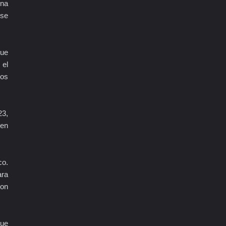
una
 se
Fue
 el
los
23,
 en
co.
ara
con
que