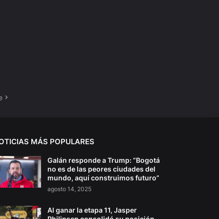
e
OTICIAS MÁS POPULARES
Galán responde a Trump: “Bogotá
no es de las peores ciudades del
mundo, aquí construimos futuro”
agosto 14, 2025
Al ganar la etapa 11, Jasper
Philipsen consolidó su posición