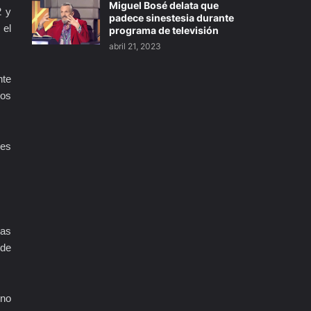
Miguel Bosé delata que
2 y
padece sinestesia durante
 el
programa de televisión
abril 21, 2023
nte
los
res
mas
 de
rno