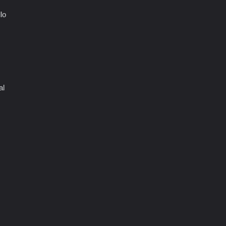
lo
al