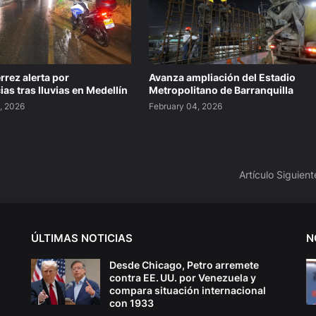
rrez alerta por
Avanza ampliación del Estadio
as tras lluvias en Medellín
Metropolitano de Barranquilla
, 2026
February 04, 2026
Artículo Siguient
ÚLTIMAS NOTICIAS
N
Desde Chicago, Petro arremete
contra EE. UU. por Venezuela y
compara situación internacional
con 1933