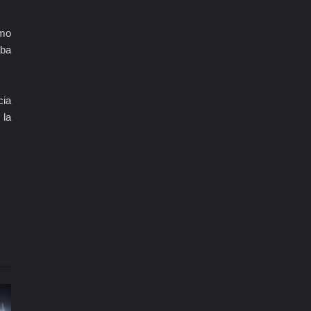
omo
aba
cia
 la