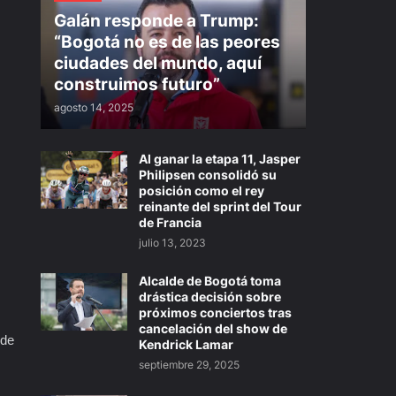
Galán responde a Trump:
“Bogotá no es de las peores
ciudades del mundo, aquí
construimos futuro”
agosto 14, 2025
Al ganar la etapa 11, Jasper
Philipsen consolidó su
posición como el rey
reinante del sprint del Tour
de Francia
julio 13, 2023
Alcalde de Bogotá toma
drástica decisión sobre
próximos conciertos tras
cancelación del show de
 de
Kendrick Lamar
septiembre 29, 2025