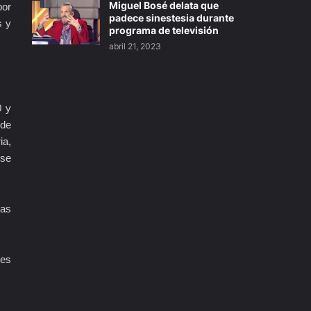
Miguel Bosé delata que
por
padece sinestesia durante
s y
programa de televisión
abril 21, 2023
0 y
 de
ia,
 se
las
res