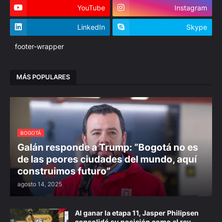
YouTube
Instagram
LinkedIn
Skype
footer-wrapper
MÁS POPULARES
BOGOTÁ
Galán responde a Trump: “Bogotá no es
de las peores ciudades del mundo, aquí
construimos futuro”
agosto 14, 2025
Al ganar la etapa 11, Jasper Philipsen
consolidó su posición como el rey