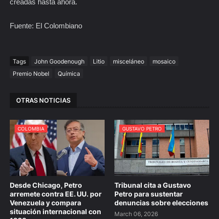
creadas hasta ahora.
Fuente: El Colombiano
Tags
John Goodenough
Litio
misceláneo
mosaico
Premio Nobel
Química
OTRAS NOTICIAS
COLOMBIA
GUSTAVO PETRO
Desde Chicago, Petro
Tribunal cita a Gustavo
arremete contra EE. UU. por
Petro para sustentar
Venezuela y compara
denuncias sobre elecciones
situación internacional con
March 06, 2026