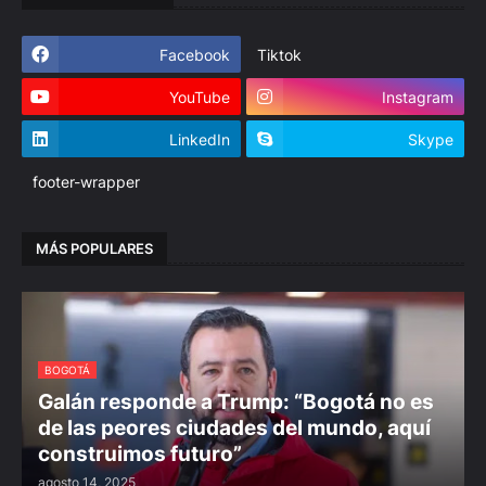
Facebook
Tiktok
YouTube
Instagram
LinkedIn
Skype
footer-wrapper
MÁS POPULARES
BOGOTÁ
Galán responde a Trump: “Bogotá no es
de las peores ciudades del mundo, aquí
construimos futuro”
agosto 14, 2025