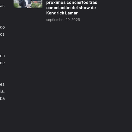
próximos conciertos tras
nas
cancelación del show de
Kendrick Lamar
septiembre 29, 2025
ado
gos
 en
 de
les
ia,
aba