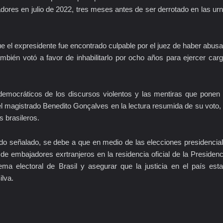
dores en julio de 2022, tres meses antes de ser derrotado en las ur
que el expresidente fue encontrado culpable por el juez de haber abus
mbién votó a favor de inhabilitarlo por ocho años para ejercer car
tidemocráticos de los discursos violentos y las mentiras que ponen
có el magistrado Benedito Gonçalves en la lectura resumida de su voto,
s brasileros.
endo señalado, se debe a que en medio de las elecciones presidencia
e embajadores exrtranjeros en la residencia oficial de la Presidenc
ema electoral de Brasil y asegurar que la justicia en el país est
ilva.