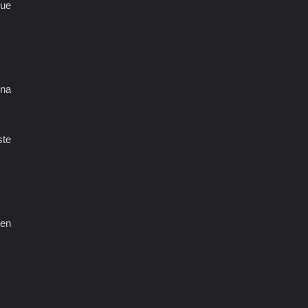
que
una
ste
 en