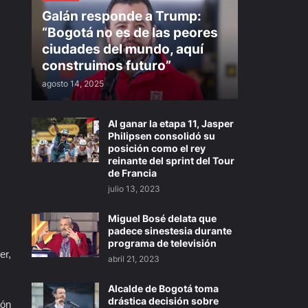
Galán responde a Trump:
“Bogotá no es de las peores
ciudades del mundo, aquí
construimos futuro”
agosto 14, 2025
Al ganar la etapa 11, Jasper
Philipsen consolidó su
posición como el rey
reinante del sprint del Tour
de Francia
julio 13, 2023
Miguel Bosé delata que
padece sinestesia durante
programa de televisión
er,
abril 21, 2023
Alcalde de Bogotá toma
drástica decisión sobre
ión