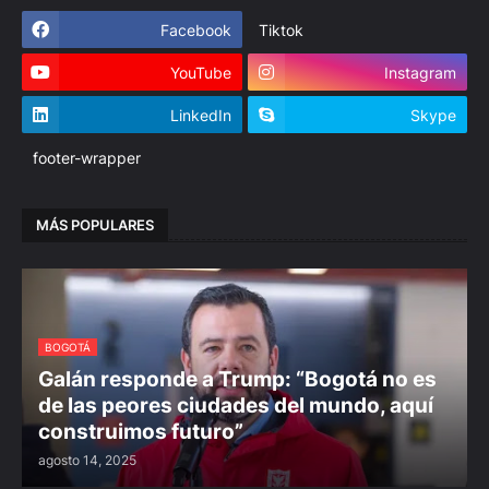
Facebook
Tiktok
YouTube
Instagram
LinkedIn
Skype
footer-wrapper
MÁS POPULARES
BOGOTÁ
Galán responde a Trump: “Bogotá no es
de las peores ciudades del mundo, aquí
construimos futuro”
agosto 14, 2025