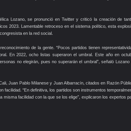
lica Lozano, se pronunció en Twitter y criticó la creación de tan
ticos 2023. Lamentable retroceso en el sistema político, esta explos
congresista en la red social.
econocimiento de la gente. “Pocos partidos tienen representativid
mbral. En 2022, ocho listas superaron el umbral. Este año en octu
ersonas no elegirán, pues no superarán el umbral”, señaló Lozano
Cali, Juan Pablo Milanese y Juan Albarracín, citados en Razón Públi
facilidad. “En definitiva, los partidos son instrumentos temporalme
a misma facilidad con la que se los elige”, explicaron los expertos p