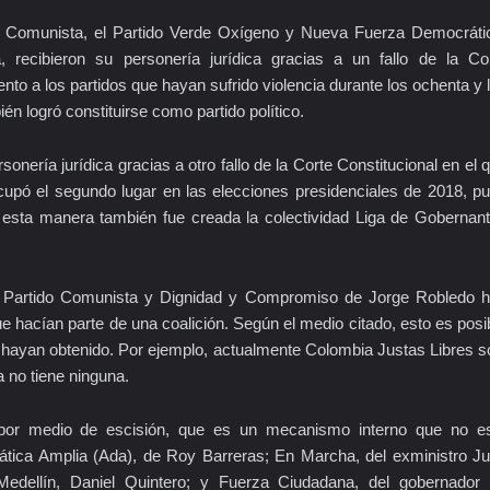
do Comunista, el Partido Verde Oxígeno y Nueva Fuerza Democráti
 recibieron su personería jurídica gracias a un fallo de la Co
nto a los partidos que hayan sufrido violencia durante los ochenta y 
n logró constituirse como partido político.
onería jurídica gracias a otro fallo de la Corte Constitucional en el 
cupó el segundo lugar en las elecciones presidenciales de 2018, p
e esta manera también fue creada la colectividad Liga de Gobernan
el Partido Comunista y Dignidad y Compromiso de Jorge Robledo 
ue hacían parte de una coalición. Según el medio citado, esto es posi
ue hayan obtenido. Por ejemplo, actualmente Colombia Justas Libres s
a no tiene ninguna.
s por medio de escisión, que es un mecanismo interno que no e
rática Amplia (Ada), de Roy Barreras; En Marcha, del exministro J
 Medellín, Daniel Quintero; y Fuerza Ciudadana, del gobernador