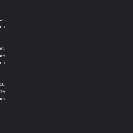
tas
ión
ad,
bre
 en
ca,
nte
ara