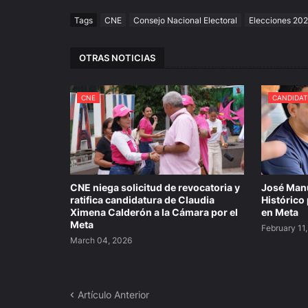
Tags
CNE
Consejo Nacional Electoral
Elecciones 20
OTRAS NOTICIAS
CNE
CANDIDAT
CNE niega solicitud de revocatoria y
José Manu
ratifica candidatura de Claudia
Histórico
Ximena Calderón a la Cámara por el
en Meta
Meta
February 11
March 04, 2026
Artículo Anterior