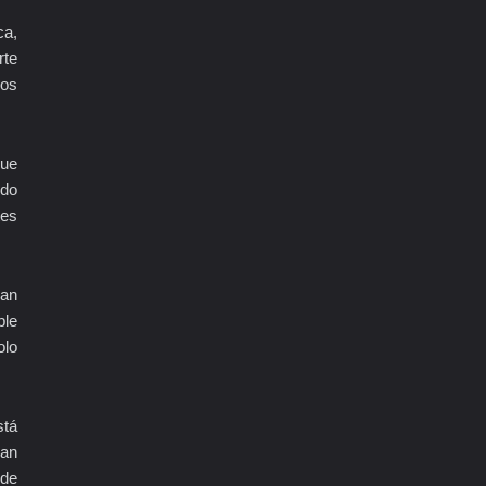
ca,
rte
los
que
udo
tes
han
ble
olo
stá
uan
 de