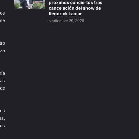
próximos conciertos tras
cancelación del show de
cos
Kendrick Lamar
 se
septiembre 29, 2025
tro
nza
ría
las
 de
sus
es,
mos