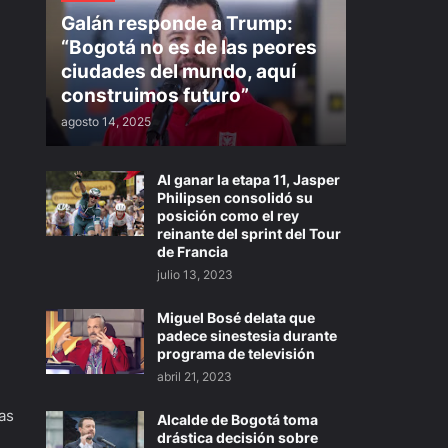
Galán responde a Trump:
“Bogotá no es de las peores
ciudades del mundo, aquí
construimos futuro”
agosto 14, 2025
Al ganar la etapa 11, Jasper
Philipsen consolidó su
posición como el rey
reinante del sprint del Tour
de Francia
julio 13, 2023
Miguel Bosé delata que
padece sinestesia durante
programa de televisión
abril 21, 2023
as
Alcalde de Bogotá toma
drástica decisión sobre