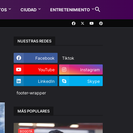
TOS
CIUDAD
ENTRETENIMIENTO
NUESTRAS REDES
Facebook
Tiktok
l
YouTube
Instagram
LinkedIn
Skype
footer-wrapper
MÁS POPULARES
BOGOTÁ