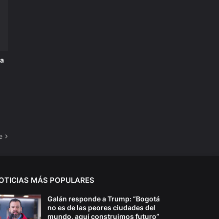
ta
e
OTICIAS MÁS POPULARES
Galán responde a Trump: “Bogotá
no es de las peores ciudades del
mundo, aquí construimos futuro”