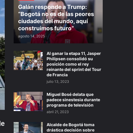
Galán responde a Trump:
“Bogotá no es de las peores
ciudades del mundo, aquí
construimos futuro”
agosto 14, 2025
Al ganar la etapa 11, Jasper
Philipsen consolidó su
posición como el rey
reinante del sprint del Tour
de Francia
julio 13, 2023
Miguel Bosé delata que
padece sinestesia durante
programa de televisión
abril 21, 2023
de
Alcalde de Bogotá toma
drástica decisión sobre