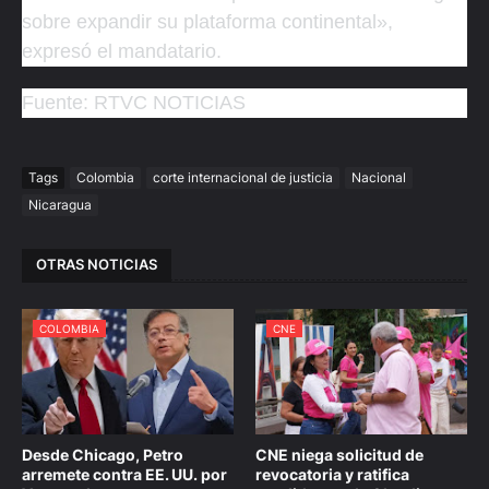
sobre expandir su plataforma continental»,
expresó el mandatario.
Fuente: RTVC NOTICIAS
Tags
Colombia
corte internacional de justicia
Nacional
Nicaragua
OTRAS NOTICIAS
COLOMBIA
CNE
Desde Chicago, Petro
CNE niega solicitud de
arremete contra EE. UU. por
revocatoria y ratifica