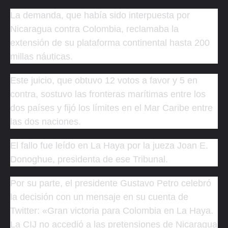
La demanda, que había sido interpuesta por
Nicaragua contra Colombia, reclamaba la
extensión de su plataforma continental hasta 200
millas náuticas.
Este juicio, que obtuvo 12 votos a favor y 5 en
contra, sostuvo las fronteras marítimas entre los
dos países y fijó los límites en el Mar Caribe entre
las dos naciones.
El fallo fue leído en La Haya por la jueza Joan E.
Donoghue, presidenta de ese Tribunal.
Por su parte, el presidente Gustavo Petro celebró
la decisión con un mensaje en su cuenta de
Twitter: «Gran victoria para Colombia en La Haya.
La CIJ no accedió a las pretensiones de Nicaragua