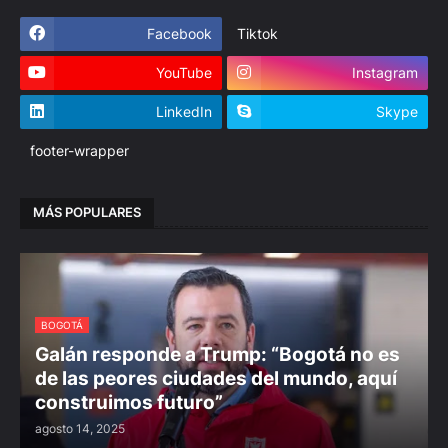
Facebook
Tiktok
YouTube
Instagram
LinkedIn
Skype
footer-wrapper
MÁS POPULARES
BOGOTÁ
Galán responde a Trump: “Bogotá no es
de las peores ciudades del mundo, aquí
construimos futuro”
agosto 14, 2025