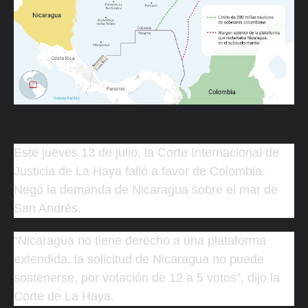
Este jueves 13 de julio, la Corte Internacional de
Justicia de La Haya falló a favor de Colombia.
Negó la demanda de Nicaragua sobre el mar de
San Andrés.
“Nicaragua no tiene derecho a una plataforma
extendida, la solicitud de Nicaragua no puede
sostenerse, por votación de 12 a 5 votos”, dijo la
Corte de La Haya.